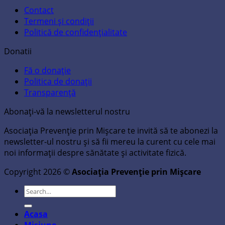
Contact
Termeni și condiții
Politică de confidențialitate
Donatii
Fă o donație
Politica de donații
Transparență
Abonați-vă la newsletterul nostru
Asociația Prevenție prin Mișcare te invită să te abonezi la
newsletter-ul nostru și să fii mereu la curent cu cele mai
noi informații despre sănătate și activitate fizică.
Copyright 2026 ©
Asociația Prevenție prin Mișcare
Search
for:
Acasa