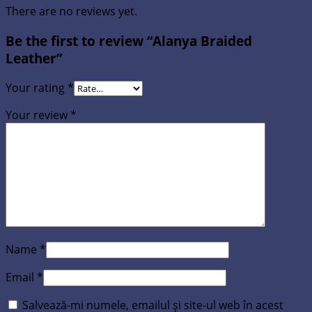
There are no reviews yet.
Be the first to review “Alanya Braided
Leather”
Your rating
*
Your review
*
Name
*
Email
*
Salvează-mi numele, emailul și site-ul web în acest