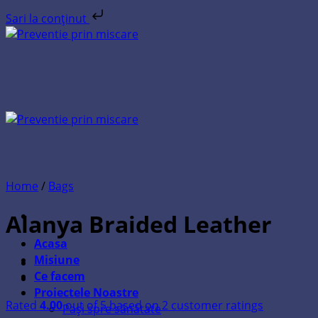
Sari la conținut
Skip
to
content
Home
/
Bags
Alanya Braided Leather
Acasa
Misiune
Ce facem
Proiectele Noastre
Rated
4.00
out of 5 based on
2
customer ratings
Pași spre sănătate