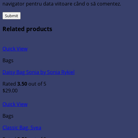
navigator pentru data viitoare când o să comentez.
Related products
Quick View
Bags
Daisy Bag Sonia by Sonia Rykiel
Rated
3.50
out of 5
$
29.00
Quick View
Bags
Classic Bag, Svea