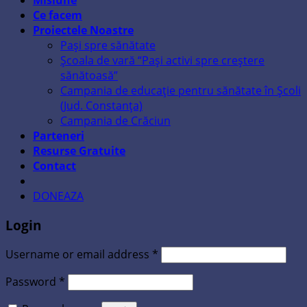
Misiune
Ce facem
Proiectele Noastre
Pași spre sănătate
Școala de vară “Pași activi spre creștere
sănătoasă”
Campania de educație pentru sănătate în Școli
(Jud. Constanța)
Campania de Crăciun
Parteneri
Resurse Gratuite
Contact
DONEAZA
Login
Username or email address
*
Password
*